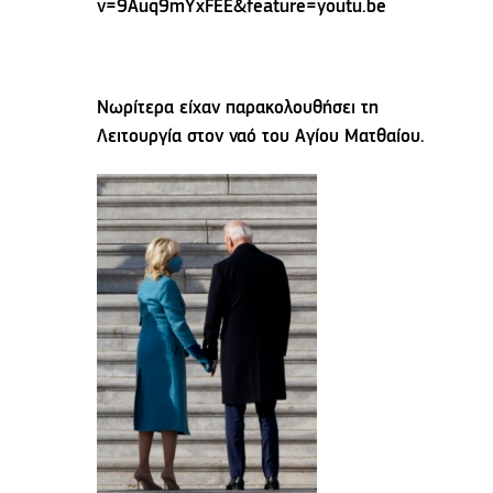
v=9Auq9mYxFEE&feature=youtu.be
Νωρίτερα είχαν παρακολουθήσει τη
Λειτουργία στον ναό του Αγίου Ματθαίου.