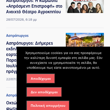
Ασπρόπυργος: Η κωμωδία
«Απρόσμενη Επιστροφή» στο
Ανοιχτό Θέατρο Αγροκηπίου
28/07/2026, 6:18 μμ
Ασπρόπυργος
Ασπρόπυργος: Διήμερες
εκδηλώσεις για τον
Χρησιμοποιούμε cookies για να σας προσφέρουμε
εορτασμό της Αγίας
την καλύτερη δυνατή εμπειρία στη σελίδα μας. Εάν
Παρασκευής στις 25 και 26
συνεχίσετε να χρησιμοποιείτε τη σελίδα, θα
Ιουλίου – Δείτε το
υποθέσουμε πως είστε ικανοποιημένοι με αυτό.
πρόγραμμα
Αποδέχομαι
22/07/2026, 6:52 μμ
Δεν αποδέχομαι
Ασπρόπυργος
Οκτώ τραυματίες από τη
Πολιτική απορρήτου
φωτιά στον Ασπρόπυργο, οι