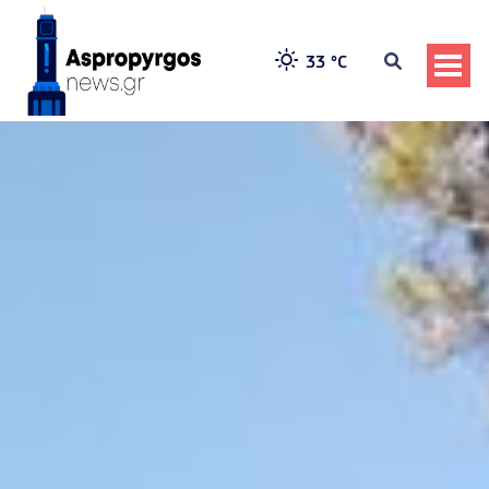
33 °
C