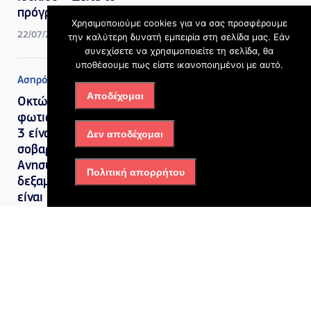
πρόγραμμα
Χρησιμοποιούμε cookies για να σας προσφέρουμε
22/07/2026, 6:52 μμ
την καλύτερη δυνατή εμπειρία στη σελίδα μας. Εάν
συνεχίσετε να χρησιμοποιείτε τη σελίδα, θα
υποθέσουμε πως είστε ικανοποιημένοι με αυτό.
Ασπρόπυργος
Αποδέχομαι
Οκτώ τραυματίες από τη
φωτιά στον Ασπρόπυργο, οι
3 είναι διασωληνωμένοι σε
Δεν αποδέχομαι
σοβαρή κατάσταση –
Ανησυχία για φορτηγό με
Πολιτική απορρήτου
δεξαμενή προπανίου που
είναι μέσα στην επιχείρηση
09/07/2026, 10:31 πμ
Ασπρόπυργος
Μεγάλες αλλαγές στο 1ο
ΓΕΛ Ασπροπύργου: