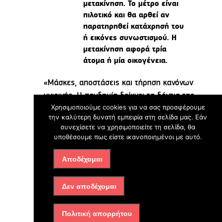
μετακίνηση. Το μέτρο είναι
πιλοτικό και θα αρθεί αν
παρατηρηθεί κατάχρησή του
ή εικόνες συνωστισμού. Η
μετακίνηση αφορά τρία
άτομα ή μία οικογένεια.
«Μάσκες, αποστάσεις και τήρηση κανόνων
υγιεινής. Η πανδημία δείχνει τα δόντια της.
Χρησιμοποιούμε cookies για να σας προσφέρουμε
Καμία χαλάρωση. Τα μέτρα δεν επιτρέπουν
την καλύτερη δυνατή εμπειρία στη σελίδα μας. Εάν
χαλάρωση», τόνισαν οι κ. Κικίλιας και
συνεχίσετε να χρησιμοποιείτε τη σελίδα, θα
Χαρδαλιάς.
υποθέσουμε πως είστε ικανοποιημένοι με αυτό.
«Ας βγούμε από τα σπίτια μας, με μέτρα, ας
Αποδέχομαι
εκτονωθούμε μακριά από συνωστισμούς σε
σπίτια και μικρούς χώρους», επισήμανε ο
Δεν αποδέχομαι
υφυπουργός Πολιτικής Προστασίας,
τονίζοντας πως οι διαδημοτικές μετακινήσεις
Πολιτική απορρήτου
ανοίγουν πιλοτικά και «οι εικόνες