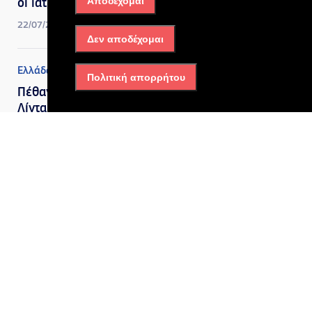
Αποδέχομαι
οι ιατροδικαστές
22/07/2026, 4:42 μμ
Δεν αποδέχομαι
Ελλάδα
,
Πολιτισμός
Πολιτική απορρήτου
Πέθανε η σπουδαία Μαίρη
Λίντα σε ηλικία 91 ετών
22/07/2026, 4:41 μμ
Ελλάδα
Έκτακτη Έκπτωση σε
Αμόλυβδη Βενζίνη και
Πετρέλαιο Κίνησης από την
HELLENiQ ENERGY
15/07/2026, 1:42 μμ