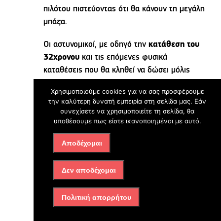
πιλότου πιστεύοντας ότι θα κάνουν τη μεγάλη
μπάζα.
Οι αστυνομικοί, με οδηγό την
κατάθεση του
32χρονου
και τις επόμενες φυσικά
καταθέσεις που θα κληθεί να δώσει μόλις
ξεπεράσει το σοκ, θα εκμεταλλευτούν και την
Χρησιμοποιούμε cookies για να σας προσφέρουμε
παραμικρή λεπτομέρεια που θα ανακαλέσει
την καλύτερη δυνατή εμπειρία στη σελίδα μας. Εάν
στη μνήμη του ο πιλότος, για να εξιχνιάσουν
συνεχίσετε να χρησιμοποιείτε τη σελίδα, θα
υποθέσουμε πως είστε ικανοποιημένοι με αυτό.
το ειδεχθές έγκλημα και να περάσουν
χειροπέδες στα πρόσωπα που «πήραν» με
Αποδέχομαι
τόσο φρικτό τρόπο τη ζωή της
20χρονης
Καρολάιν
. Παράλληλα με σύμμαχο την
Δεν αποδέχομαι
τεχνολογία θα προσπαθήσουν να αντλήσουν
πολύτιμα στοιχεία από κάμερες της περιοχής,
Πολιτική απορρήτου
ενώ και από το πεδίο των εταιρειών κινητής
τηλεφωνίας θα σχηματίσουν τον χάρτη με τα